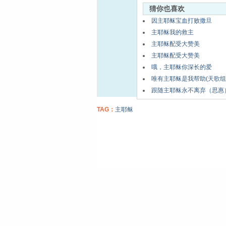
猜你也喜欢
因主耶稣宝血打败撒旦
主耶稣我的救主
主耶稣配受大赞美
主耶稣配受大赞美
哦，主耶稣你深长的爱
唯有主耶稣是我帮助(天歌组
跟随主耶稣永不离弃（思惠
TAG：
主耶稣