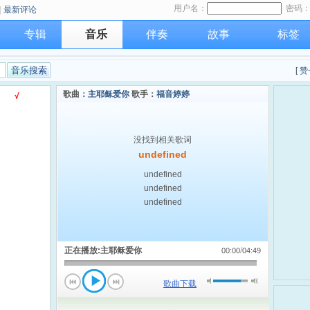
用户名：
密码
|
最新评论
专辑
音乐
伴奏
故事
标签
[
赞
歌曲：
主耶稣爱你
歌手：
福音婷婷
√
没找到相关歌词
undefined
undefined
undefined
undefined
正在播放:
主耶稣爱你
/
00:00
04:49
歌曲下载