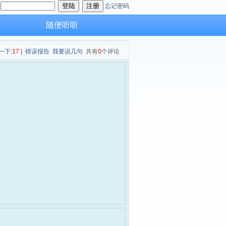
：
忘记密码
随便听听
一下
:
17
]
错误报告
我要说几句
共有
0
个评论