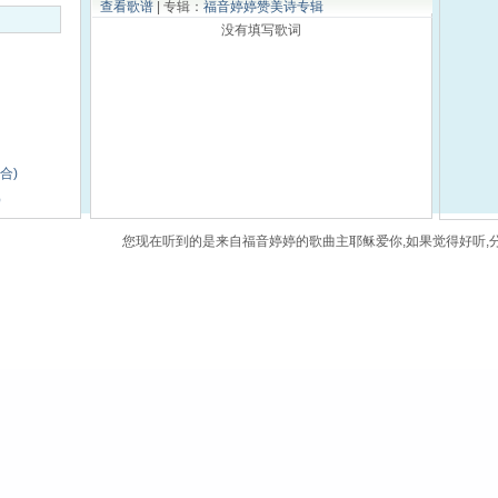
查看歌谱
| 专辑：
福音婷婷赞美诗专辑
没有填写歌词
合)
）
您现在听到的是来自福音婷婷的歌曲主耶稣爱你,如果觉得好听,