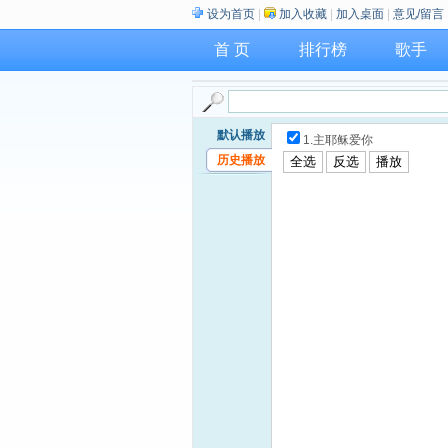
设为首页
|
加入收藏
|
加入桌面
|
意见/留言
首 页
排行榜
歌手
默认播放
1.主耶稣爱你
历史播放