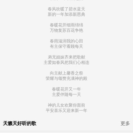
春风吹暖了碧水蓝天
新的一年加添新恩典
春暖花开细雨绵绵
万物复苏百花争艳
春雨滋润我的心田
有主保守看顾每天
弟兄姐妹齐来把歌献
主爱如春风把我们心相连
向主献上馨香之祭
荣耀与颂赞充满神的殿
春暖花开又一年
主爱伴随每一天
神的儿女欢聚你面前
平安喜乐又迎来新一年
天籁天好听的歌
更多