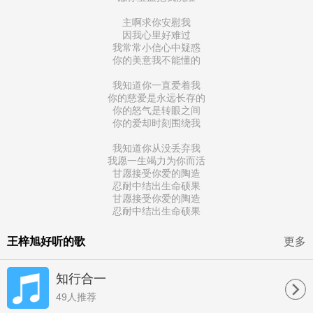
主啊求你安慰我
因我心里好难过
我常常小信心中疑惑
你的美意我不能懂的
我知道你一直爱着我
你的慈爱是永远长存的
你的怒气是转眼之间
你的爱却时刻围绕我
我知道你从没丢弃我
我愿一生竭力为你而活
甘愿接受你爱的陶造
忍耐中结出生命硕果
甘愿接受你爱的陶造
忍耐中结出生命硕果
王梓旭好听的歌
更多
知行合一
49人推荐