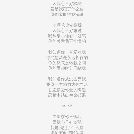
因我心里好软弱
若是我犯了什么错
愿你宝血把我洗濯
主啊求你安慰我
因我心里好难过
我常常小信心中疑惑
你的美意我不能懂的
我知道你一直爱着我
你的慈爱是永远长存的
你的怒气是转眼之间
你的爱却时刻围绕我
我知道你从没丢弃我
我愿一生竭力为你而活
甘愿接受你爱的陶造
忍耐中结出生命硕果
music
主啊求你怜悯我
因我心里好软弱
若是我犯了什么错
愿你宝血把我洗濯