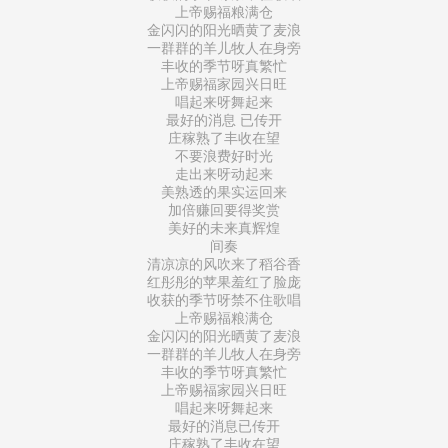
上帝赐福粮满仓
金闪闪的阳光晒黄了麦浪
一群群的羊儿牧人在身旁
丰收的季节呀真繁忙
上帝赐福家园兴日旺
唱起来呀舞起来
最好的消息 已传开
庄稼熟了丰收在望
不要浪费好时光
走出来呀动起来
美熟透的果实运回来
加倍赚回要得奖赏
美好的未来真辉煌
​间奏
​清凉凉的风吹来了稻谷香
红彤彤的苹果羞红了脸庞
收获的季节呀禁不住歌唱
上帝赐福粮满仓
金闪闪的阳光晒黄了麦浪
一群群的羊儿牧人在身旁
丰收的季节呀真繁忙
上帝赐福家园兴日旺
唱起来呀舞起来
最好的消息已传开
庄稼熟了丰收在望