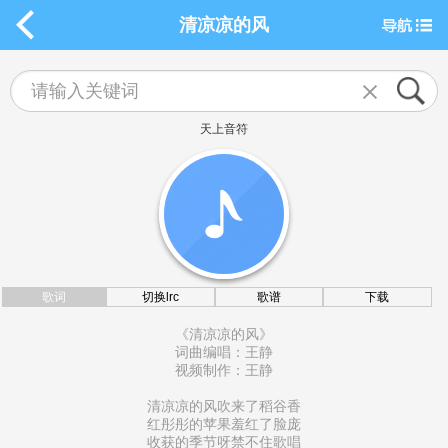
清凉凉的风
天上音符
歌词
切换lrc
歌谱
下载
《清凉凉的风》
词曲编唱：王静
视频制作：王静
清凉凉的风吹来了稻谷香
红彤彤的苹果羞红了脸庞
收获的季节呀禁不住歌唱