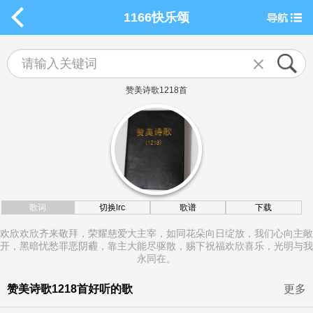
1166快乐颂
赞美诗歌1218首
歌词
切换lrc
歌谱
下载
欢欣欢欣齐来敬拜，荣耀慈爱大主宰，如同花朵向日绽放，我们心向主敞
开，黑暗忧愁罪恶阴霾，靠主大能尽驱散，赐下祝福欢欣喜乐，光明与我
永同在。
赞美诗歌1218首好听的歌
更多