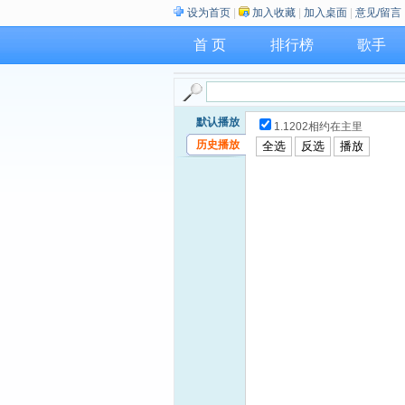
设为首页
|
加入收藏
|
加入桌面
|
意见/留言
首 页
排行榜
歌手
默认播放
1.1202相约在主里
历史播放