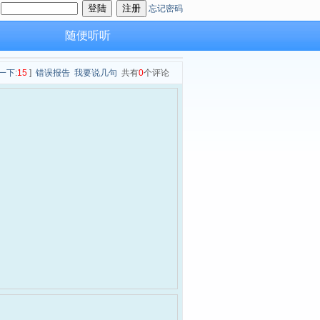
：
忘记密码
随便听听
一下
:
15
]
错误报告
我要说几句
共有
0
个评论