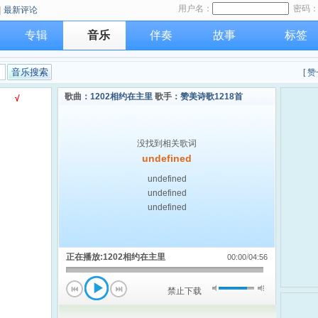
用户名：
密码
|
最新评论
专辑
音乐
伴奏
故事
标签
[
赞
歌曲：
1202相约在主里
歌手：
赞美诗歌1218首
√
没找到相关歌词
undefined
undefined
undefined
undefined
正在播放:
1202相约在主里
/
00:00
04:56
禁止下载